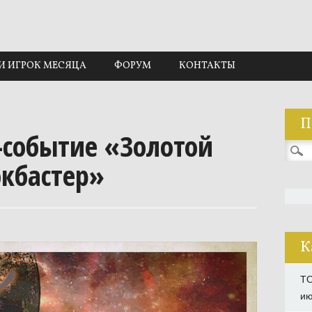
И ИГРОК МЕСЯЦА
ФОРУМ
КОНТАКТЫ
П
-событие «Золотой
Найти
кбастер»
К
TO
ию