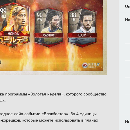
Un
Ив
ока программы «Золотая неделя», которого сообщество
ах.
оследнее лайв-событие «Блокбастер». За 4 единицы
в-корешков, которые можете использовать в планах
Иг