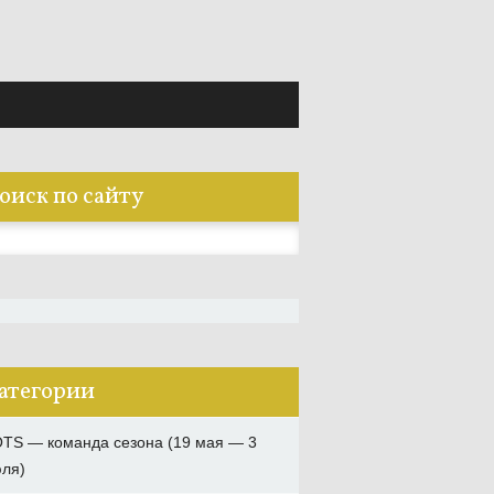
оиск по сайту
:
атегории
TS — команда сезона (19 мая — 3
ля)