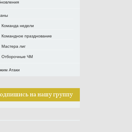
новления
ланы
Команда недели
Командное празднование
Мастера лиг
Отборочные ЧМ
жим Атаки
одпишись на нашу группу