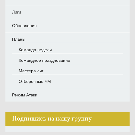
Лиги
Обновления
Планы
Команда недели
Командное празднование
Мастера лиг
Отборочные ЧМ
Режим Атаки
Подпишись на нашу группу