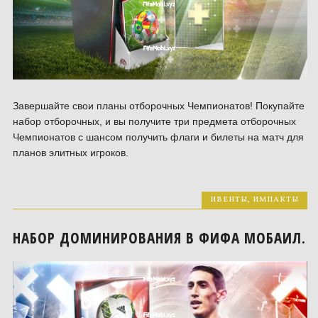
Завершайте свои планы отборочных Чемпионатов! Покупайте
набор отборочных, и вы получите три предмета отборочных
Чемпионатов с шансом получить флаги и билеты на матч для
планов элитных игроков.
ИВЕНТЫ
,
ИМПАКТЫ
НАБОР ДОМИНИРОВАНИЯ В ФИФА МОБАИЛ.