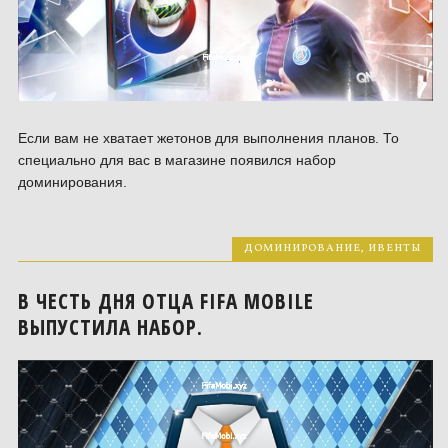
Если вам не хватает жетонов для выполнения планов. То
специально для вас в магазине появился набор
доминирования.
ДОМИНИРОВАНИЕ
,
ИВЕНТЫ
В ЧЕСТЬ ДНЯ ОТЦА FIFA MOBILE
ВЫПУСТИЛА НАБОР.