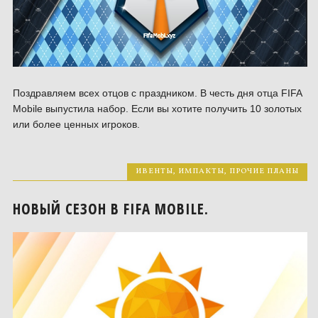
Поздравляем всех отцов с праздником. В честь дня отца FIFA
Mobile выпустила набор. Если вы хотите получить 10 золотых
или более ценных игроков.
ИВЕНТЫ
,
ИМПАКТЫ
,
ПРОЧИЕ ПЛАНЫ
НОВЫЙ СЕЗОН В FIFA MOBILE.