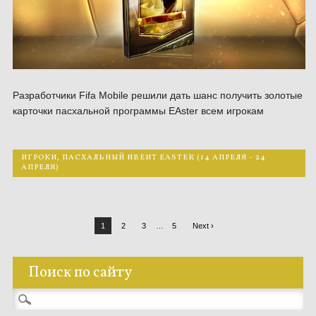
Разработчики Fifa Mobile решили дать шанс получить золотые
карточки пасхальной программы EAster всем игрокам
ИГРОКИ
,
ПАСХАЛЬНЫЙ ИВЕНТ EASTER (14 АПРЕЛЯ - 24
АПРЕЛЯ)
1
2
3
…
5
Next ›
Поиск по сайту
Найти: