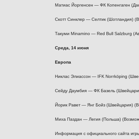
Матиас Йоргенсен — ФК Копенгаген (Да
Скотт Синклер — Селтик (Шотландия) (
Такуми Minamino — Red Bull Salzburg (А
Среда, 14 июня
Европа
Никлас Элиассон — IFK Norrköping (Шв
Сейду Даумбия — ФК Базель (Швейцария
Йорик Равет — Янг Бойз (Швейцария) (
Миха Паздан — Легия (Польша) (Возмож
Информация с официального сайта игры 