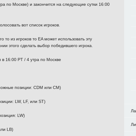
тра по Москве) и закончится на следующие сутки 16:00
голосовать вот список игроков.
го то из игроков то EA может использовать эту
нии этого сделать выбор победившего игрока.
 в 16:00 PT / 4 утра по Москве
можные позиции: CDM или CM)
иции: LW, LF, или ST)
Ла
позиция: LW)
Ли
ли LB)