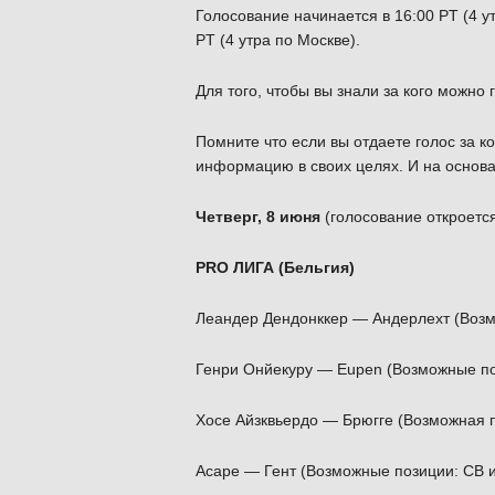
Голосование начинается в 16:00 PT (4 у
PT (4 утра по Москве).
Для того, чтобы вы знали за кого можно 
Помните что если вы отдаете голос за ко
информацию в своих целях. И на основа
Четверг, 8 июня
(голосование откроется
PRO ЛИГА (Бельгия)
Леандер Дендонккер — Андерлехт (Воз
Генри Онйекуру — Eupen (Возможные поз
Хосе Айзквьердо — Брюгге (Возможная 
Асаре — Гент (Возможные позиции: CB и