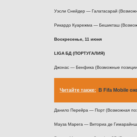
Уэсли Снейдер — Галатасарай (Возмож
Рикардо Куарежма — Бешикташ (Возмож
Воскресенье, 11 июня
LIGA БД (ПОРТУГАЛИЯ)
Джонас — Бенфика (Возможные позиции
Читайте также:
В Fifa Mobile 
Данило Перейра — Порт (Возможная по
Мауза Марега — Виториа де Гимарайнш 