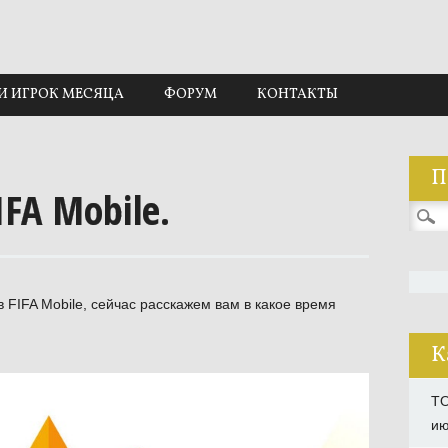
И ИГРОК МЕСЯЦА
ФОРУМ
КОНТАКТЫ
П
IFA Mobile.
Найти
в FIFA Mobile, сейчас расскажем вам в какое время
К
TO
ию