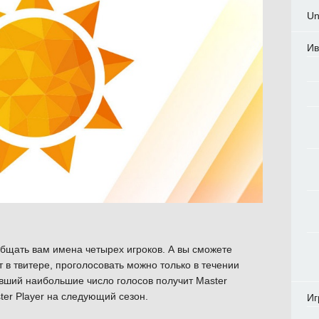
Un
Ив
бщать вам имена четырех игроков. А вы сможете
т в твитере, проголосовать можно только в течении
авший наибольшие число голосов получит Master
ster Player на следующий сезон.
Иг