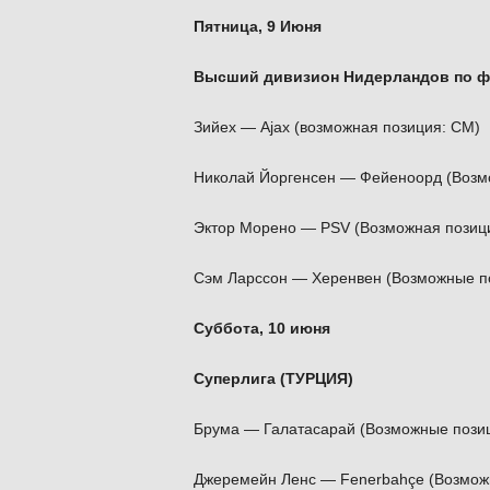
Пятница, 9 Июня
Высший дивизион Нидерландов по ф
Зийех — Ajax (возможная позиция: CM)
Николай Йоргенсен — Фейеноорд (Возмо
Эктор Морено — PSV (Возможная позици
Сэм Ларссон — Херенвен (Возможные п
Суббота, 10 июня
Суперлига (ТУРЦИЯ)
Брума — Галатасарай (Возможные пози
Джеремейн Ленс — Fenerbahçe (Возмож