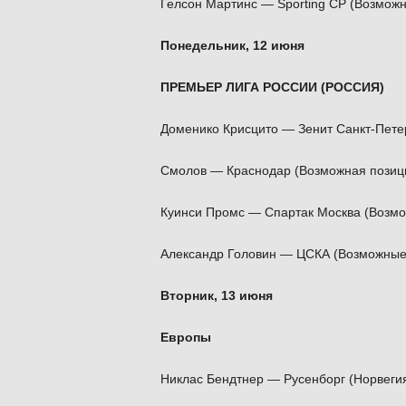
Гелсон Мартинс — Sporting CP (Возможн
Понедельник, 12 июня
ПРЕМЬЕР ЛИГА РОССИИ (РОССИЯ)
Доменико Крисцито — Зенит Санкт-Пете
Смолов — Краснодар (Возможная позици
Куинси Промс — Спартак Москва (Возм
Александр Головин — ЦСКА (Возможные
Вторник, 13 июня
Европы
Никлас Бендтнер — Русенборг (Норвегия