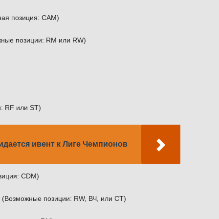
ная позиция: CAM)
ные позиции: RM или RW)
: RF или ST)
ожидается ивент к Лиге Чемпионов
зиция: CDM)
(Возможные позиции: RW, ВЧ, или СТ)