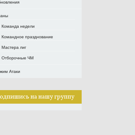
новления
ланы
Команда недели
Командное празднование
Мастера лиг
Отборочные ЧМ
жим Атаки
одпишись на нашу группу