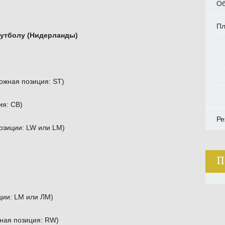
Об
П
утболу (Нидерланды)
жная позиция: ST)
я: CB)
Ре
озиции: LW или LM)
П
ции: LM или ЛМ)
ная позиция: RW)