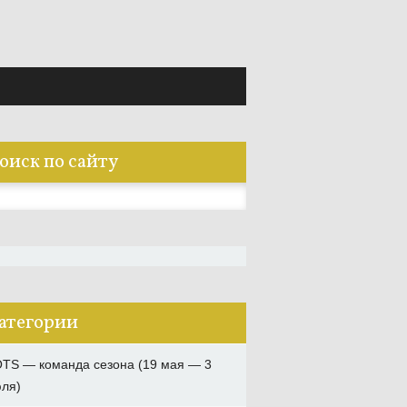
оиск по сайту
:
атегории
TS — команда сезона (19 мая — 3
ля)