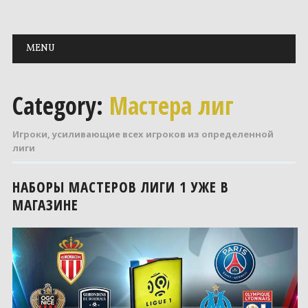
Main menu
Skip to content
MENU
Category:
Мастера лиг
Игроки, усиливающие всех игроков из определенной
лиги
НАБОРЫ МАСТЕРОВ ЛИГИ 1 УЖЕ В
МАГАЗИНЕ