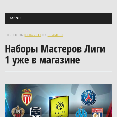
Main menu
Skip to content
MENU
POSTED ON
01.04.2017
BY
FIFAMOBI
Наборы Мастеров Лиги
1 уже в магазине