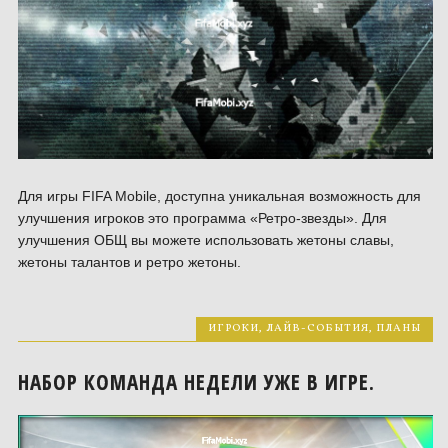
Для игры FIFA Mobile, доступна уникальная возможность для
улучшения игроков это программа «Ретро-звезды». Для
улучшения ОБЩ вы можете использовать жетоны славы,
жетоны талантов и ретро жетоны.
ИГРОКИ
,
ЛАЙВ-СОБЫТИЯ
,
ПЛАНЫ
НАБОР КОМАНДА НЕДЕЛИ УЖЕ В ИГРЕ.