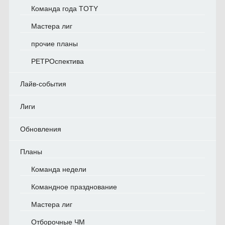
Команда года TOTY
Мастера лиг
прочие планы
РЕТРОспектива
Лайв-события
Лиги
Обновления
Планы
Команда недели
Командное празднование
Мастера лиг
Отборочные ЧМ