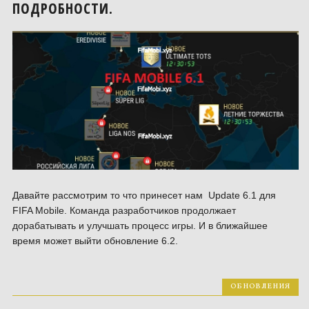
ПОДРОБНОСТИ.
Давайте рассмотрим то что принесет нам Update 6.1 для
FIFA Mobile. Команда разработчиков продолжает
дорабатывать и улучшать процесс игры. И в ближайшее
время может выйти обновление 6.2.
ОБНОВЛЕНИЯ