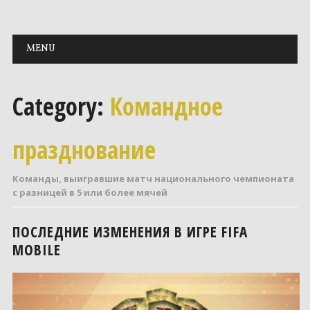
Main menu
Skip to content
MENU
Category:
Командное
празднование
Команды, выигравшие матч национального чемпионата
с разницей в 5 или более мячей
ПОСЛЕДНИЕ ИЗМЕНЕНИЯ В ИГРЕ FIFA
MOBILE