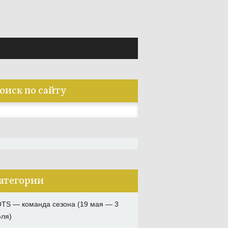
оиск по сайту
:
атегории
TS — команда сезона (19 мая — 3
ля)