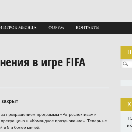
И ИГРОК МЕСЯЦА
ФОРУМ
КОНТАКТЫ
П
ения в игре FIFA
Найти
 закрыт
К
д за прекращением программы «Ретроспектива» и
TO
е прекращено и «Командное празднование». Теперь не
ию
й в 5 и более мячей.