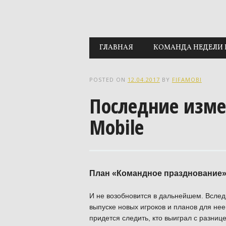
Main menu
Skip to content
ГЛАВНАЯ
КОМАНДА НЕДЕЛИ 
POSTED ON
12.04.2017
BY
FIFAMOBI
Последние измен
Mobile
План «Командное празднование»
И не возобновится в дальнейшем. Всле
выпуске новых игроков и планов для не
придется следить, кто выиграл с разнице