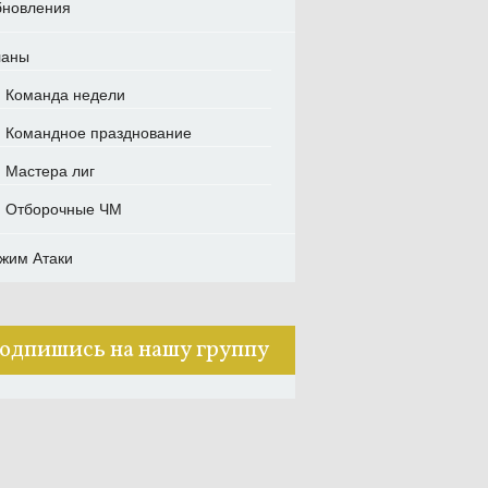
новления
ланы
Команда недели
Командное празднование
Мастера лиг
Отборочные ЧМ
жим Атаки
одпишись на нашу группу