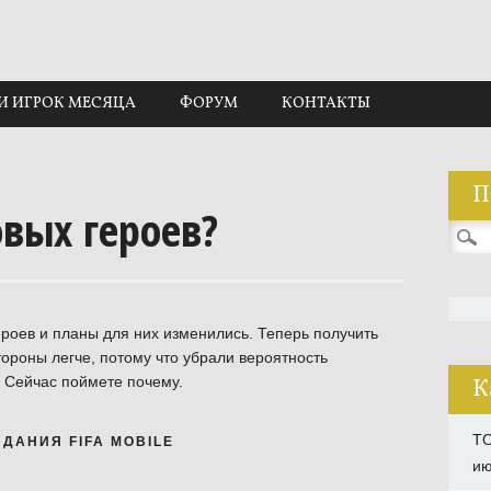
И ИГРОК МЕСЯЦА
ФОРУМ
КОНТАКТЫ
П
овых героев?
Найти
роев и планы для них изменились. Теперь получить
тороны легче, потому что убрали вероятность
. Сейчас поймете почему.
К
TO
ДАНИЯ FIFA MOBILE
ию