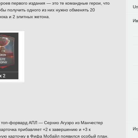
ероев первого издания — это те командные герои, что
Un
бы получить одного из них нужно обменять 20
ока и 2 элитных жетона.
Ив
 топ-форвард АПЛ — Серхио Агуэро из Манчестер
Иг
карточка прибавляет +2 к завершению и +3 к
ную карточку в Фифа Мобайл появился особый план.