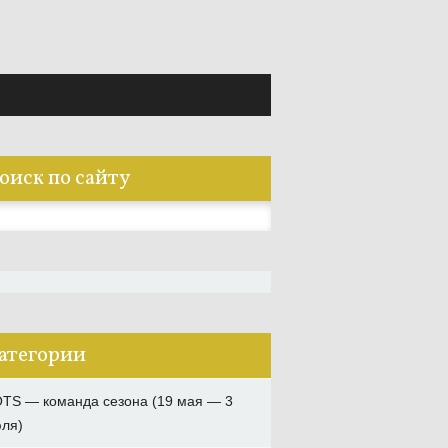
оиск по сайту
:
атегории
TS — команда сезона (19 мая — 3
ля)