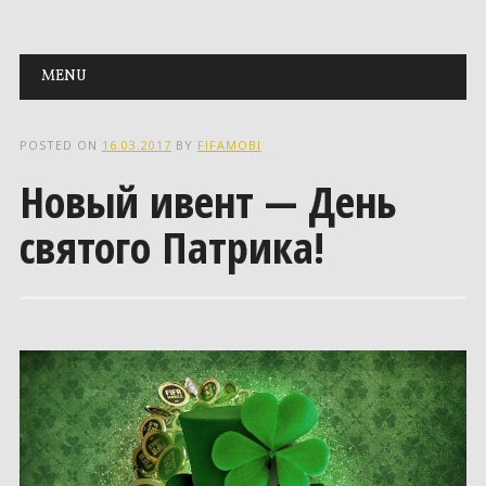
Main menu
Skip to content
MENU
POSTED ON
16.03.2017
BY
FIFAMOBI
Новый ивент — День
святого Патрика!