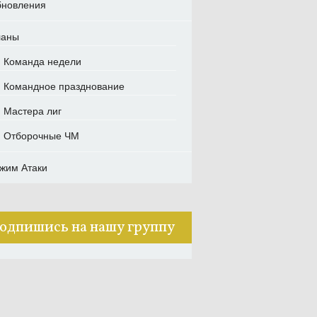
новления
ланы
Команда недели
Командное празднование
Мастера лиг
Отборочные ЧМ
жим Атаки
одпишись на нашу группу