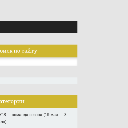
оиск по сайту
:
атегории
TS — команда сезона (19 мая — 3
ля)