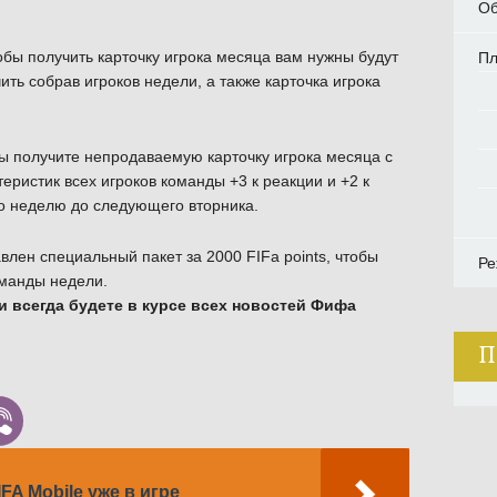
Об
обы получить карточку игрока месяца вам нужны будут
П
ть собрав игроков недели, а также карточка игрока
ы получите непродаваемую карточку игрока месяца с
ристик всех игроков команды +3 к реакции и +2 к
о неделю до следующего вторника.
лен специальный пакет за 2000 FIFa points, чтобы
Ре
оманды недели.
и всегда будете в курсе всех новостей Фифа
П
FA Mobile уже в игре