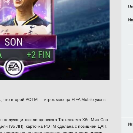
Un
Ив
, что второй POTM — игрок месяца FIFA Mobile уже в
ан полузащитник лондонского Тоттенхема Хён Мин Сон.
Иг
дели (95 ЛП), карточка POTM сделана с позицией ЦАП.
е достаточно недолго осталось, когда многие игроки