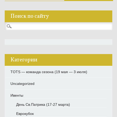
Поиск по сайту
Найти:
Категории
TOTS — команда сезона (19 мая — 3 июля)
Uncategorized
Ивенты
День Св.Патрика (17-27 марта)
Еврокубок