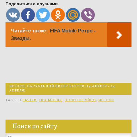
Поделиться с друзьями
Читайте также:
FIFA Mobile Ретро -
Звезды.
ИГРОКИ
,
ПАСХАЛЬНЫЙ ИВЕНТ EASTER (14 АПРЕЛЯ - 24
АПРЕЛЯ)
TAGGED
EASTER
,
FIFA MOBILE
,
ЗОЛОТОЕ ЯЙЦО
,
ИГРОКИ
Поиск по сайту
Найти: