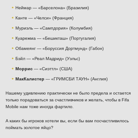
Неймар — «Барселона» (Бразилия)
Канте — «Челси» (Франция)
Муриэль — «Сампдория» (Колумбия)
Куарежма — «Бешикташ» (Португалия)
Обамеянг — «Боруссия Дортмунд» (Габон)
Бэйл — «Реал Мадрид» (Уэльс)
Моррис
— «Сиэттл» (США)
МакКалистер
— «ГРИМСБИ ТАУН» (Англия)
Нашему удивлению практически не было предела и остается
только порадоваться за счастливчиков и желать, чтобы в Fifa
Mobile нам тоже иногда фартило.
А каких бы игроков хотели вы, если бы вам посчастливилось
поймать золотое яйцо?