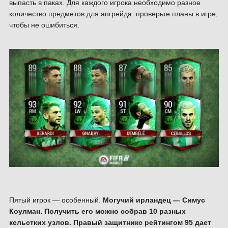
выпасть в паках. Для каждого игрока необходимо разное
количество предметов для апгрейда. проверьте планы в игре,
чтобы не ошибиться.
Пятый игрок — особенный.
Могучий ирландец — Симус
Коулман. Получить его можно собрав 10 разных
кельстких узлов. Правый защитникс рейтингом 95 дает