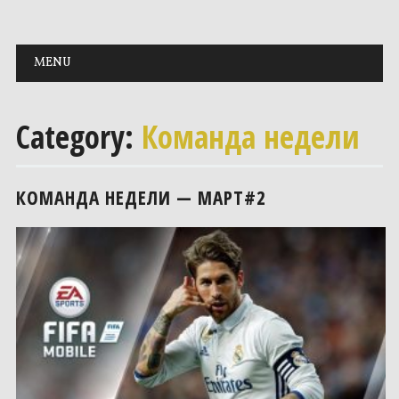
Main menu
Skip to content
MENU
Category:
Команда недели
КОМАНДА НЕДЕЛИ — МАРТ#2