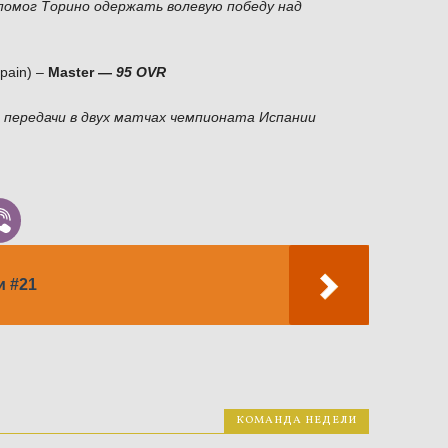
помог Торино одержать волевую победу над
pain) –
Master —
95 OVR
3 передачи в двух матчах чемпионата Испании
и #21
КОМАНДА НЕДЕЛИ