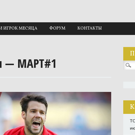
И ИГРОК МЕСЯЦА
ФОРУМ
КОНТАКТЫ
П
и — МАРТ#1
Найти
К
TO
ию