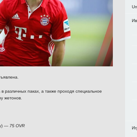
Un
Ив
бъявлена.
 в различных паках, а также проходя специальное
у жетонов.
ey) —
75 OVR
Иг