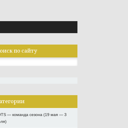
оиск по сайту
:
атегории
TS — команда сезона (19 мая — 3
ля)