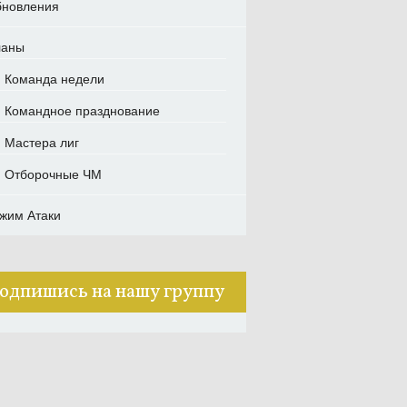
новления
ланы
Команда недели
Командное празднование
Мастера лиг
Отборочные ЧМ
жим Атаки
одпишись на нашу группу