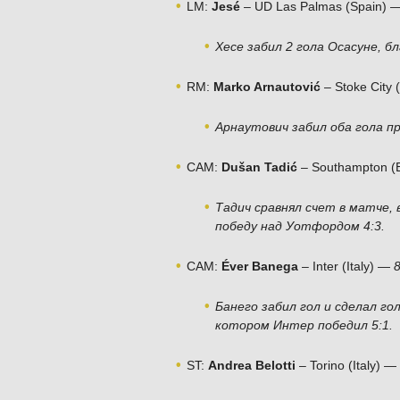
LM:
Jesé
– UD Las Palmas (Spain) 
Хесе забил 2 гола Осасуне, б
RM:
Marko Arnautović
– Stoke City
Арнаутович забил оба гола п
CAM:
Dušan Tadić
– Southampton (
Тадич сравнял счет в матче,
победу над Уотфордом 4:3.
CAM:
Éver Banega
– Inter (Italy) —
Банего забил гол и сделал го
котором Интер победил 5:1.
ST:
Andrea Belotti
– Torino (Italy) —