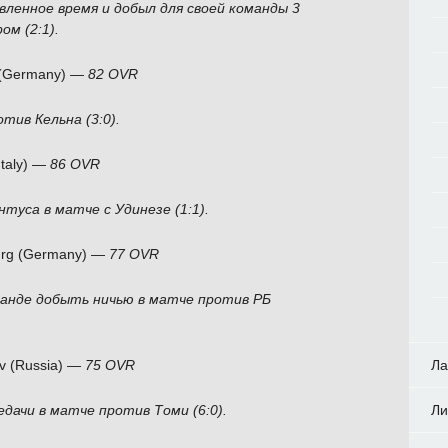
вленное время и добыл для своей команды 3
ом (2:1).
 (Germany) —
82 OVR
тив Кельна (3:0).
Italy) —
86 OVR
туса в матче с Удинезе (1:1).
urg (Germany) —
77 OVR
манде добыть ничью в матче против РБ
Ла
v (Russia) —
75 OVR
Ли
едачи в матче против Томи (6:0).