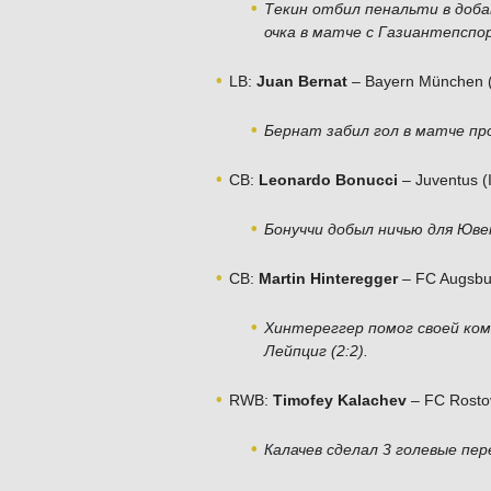
Текин отбил пенальти в доба
очка в матче с Газиантепспор
LB:
Juan Bernat
– Bayern München
Бернат забил гол в матче про
CB:
Leonardo Bonucci
– Juventus (
Бонуччи добыл ничью для Ювен
CB:
Martin Hinteregger
– FC Augsb
Хинтереггер помог своей ко
Лейпциг (2:2).
RWB:
Timofey Kalachev
– FC Rosto
Калачев сделал 3 голевые пер