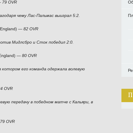
Об
—
79 OVR
П
лагодаря чему Лас-Пальмас выиграл 5:2.
 (England) —
82 OVR
ротив Мидлсбро и Сток победил 2:0.
England) —
80 OVR
 в котором его команда одержала волевую
Ре
84 OVR
П
левую передачу в победном матче с Кальяри, в
79 OVR