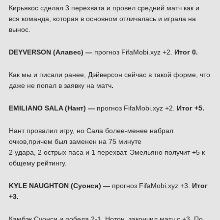
Кирьякос сделал 3 перехвата и провел средний матч как и
вся команда, которая в основном отличалась и играла на
вынос.
DEYVERSON (Алавес) —
прогноз FifaMobi.xyz +2.
Итог 0.
Как мы и писали ранее, Дэйверсон сейчас в такой форме, что
даже не попал в заявку на матч
.
EMILIANO SALA (Нант) —
прогноз FifaMobi.xyz +2.
Итог +5.
Нант провалил игру, но Сала более-менее набрал
очков,причем был заменен на 75 минуте
2 удара, 2 острых паса и 1 перехват. Эмельяно получит +5 к
общему рейтингу.
KYLE NAUGHTON (Суонси) —
прогноз FifaMobi.xyz +3.
Итог
+3.
Камбэк Суонси и победа 2-1, Нотон закончил матч с +3. По