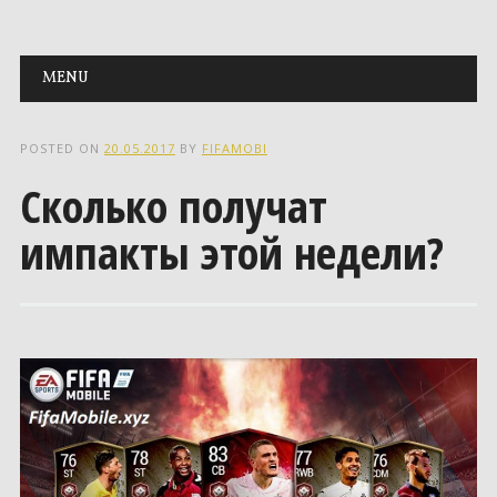
Main menu
Skip to content
MENU
POSTED ON
20.05.2017
BY
FIFAMOBI
Сколько получат
импакты этой недели?