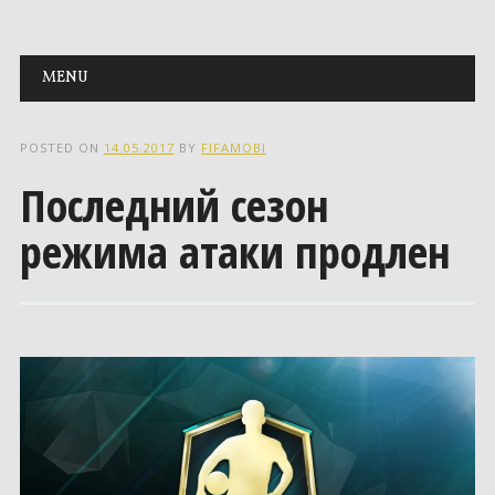
Main menu
Skip to content
MENU
POSTED ON
14.05.2017
BY
FIFAMOBI
Последний сезон
режима атаки продлен