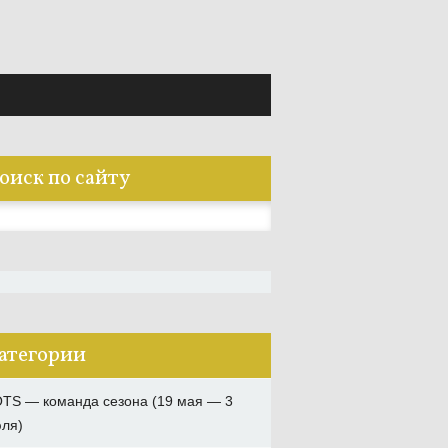
оиск по сайту
:
атегории
TS — команда сезона (19 мая — 3
ля)