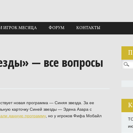
И ИГРОК МЕСЯЦА
ФОРУМ
КОНТАКТЫ
П
езды» — все вопросы
Найти
ствует новая программа — Синяя звезда. За ее
К
льную карточку Синей звезды — Эдена Азара с
али данную программу
, но у игроков Фифа Мобайл
TO
ию