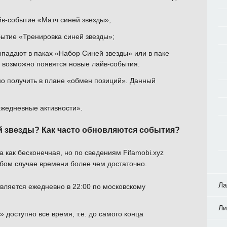
йв-событие «Матч синей звезды»;
бытие «Тренировка синей звезды»;
ыпадают в паках «Набор Синей звезды» или в паке
е возможно появятся новые лайв-события.
о получить в плане «обмен позиций». Данный
ежедневные активности».
й звезды? Как часто обновляются события?
 как бесконечная, но по сведениям Fifamobi.xyz
юбом случае времени более чем достаточно.
Ла
вляется ежедневно в 22:00 по московскому
Ли
 доступно все время, т.е. до самого конца