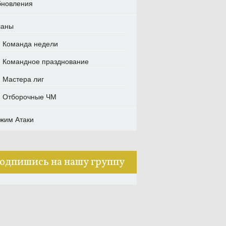
новления
ланы
Команда недели
Командное празднование
Мастера лиг
Отборочные ЧМ
жим Атаки
одпишись на нашу группу