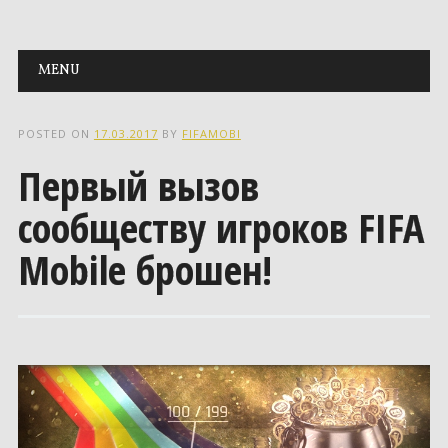
Main menu
Skip to content
MENU
POSTED ON
17.03.2017
BY
FIFAMOBI
Первый вызов
сообществу игроков FIFA
Mobile брошен!