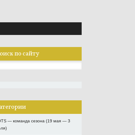
оиск по сайту
:
атегории
TS — команда сезона (19 мая — 3
ля)