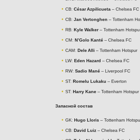
CB:
César Azpilicueta
– Chelsea FC
CB:
Jan Vertonghen
– Tottenham Ho
RB:
Kyle Walker
– Tottenham Hotspu
CM:
N’Golo Kanté
– Chelsea FC
CAM:
Dele Alli
– Tottenham Hotspur
LW:
Eden Hazard
– Chelsea FC
RW:
Sadio Mané
– Liverpool FC
ST:
Romelu Lukaku
– Everton
ST:
Harry Kane
– Tottenham Hotspur
Запасной состав
GK:
Hugo Lloris
– Tottenham Hotspu
CB:
David Luiz
– Chelsea FC