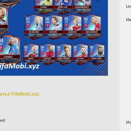
Un
Ив
тье FifaMobi.xyz
ted
Иг