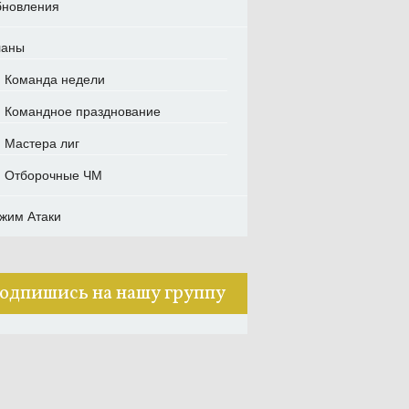
новления
ланы
Команда недели
Командное празднование
Мастера лиг
Отборочные ЧМ
жим Атаки
одпишись на нашу группу