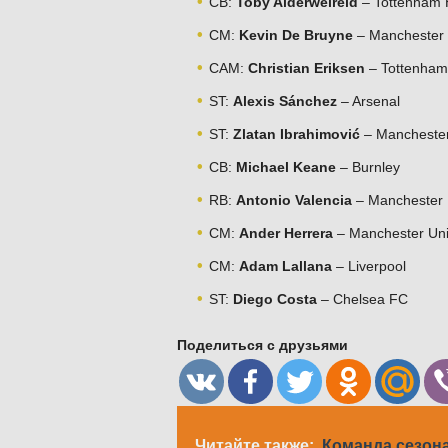
CB:
Toby Alderweireld
– Tottenham 
CM:
Kevin De Bruyne
– Manchester 
CAM:
Christian Eriksen
– Tottenham
ST:
Alexis Sánchez
– Arsenal
ST:
Zlatan Ibrahimović
– Manchester
CB:
Michael Keane
– Burnley
RB:
Antonio Valencia
– Manchester 
CM:
Ander Herrera
– Manchester Uni
CM:
Adam Lallana
– Liverpool
ST:
Diego Costa
– Chelsea FC
Поделиться с друзьями
Читайте также:
Команда сезона 