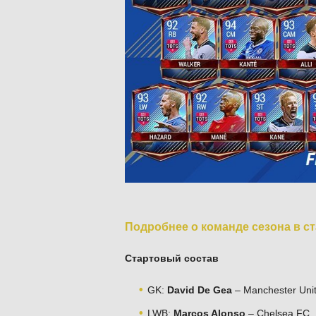
Подробнее о команде сезона в ста
Стартовый состав
GK:
David De Gea
– Manchester Uni
LWB:
Marcos Alonso
– Chelsea FC