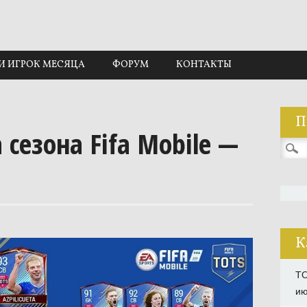
И ИГРОК МЕСЯЦА
ФОРУМ
КОНТАКТЫ
П
сезона Fifa Mobile —
Найти
К
TO
ию