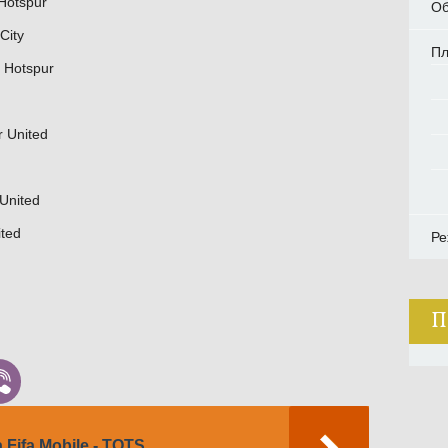
Hotspur
Об
City
П
 Hotspur
 United
United
ted
Ре
П
Fifa Mobile - TOTS