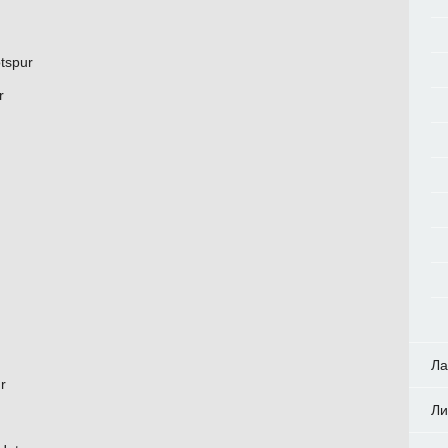
tspur
r
Ла
r
Ли