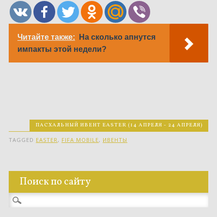
Читайте также:
На сколько апнутся
импакты этой недели?
ПАСХАЛЬНЫЙ ИВЕНТ EASTER (14 АПРЕЛЯ - 24 АПРЕЛЯ)
TAGGED
EASTER
,
FIFA MOBILE
,
ИВЕНТЫ
Поиск по сайту
Найти: