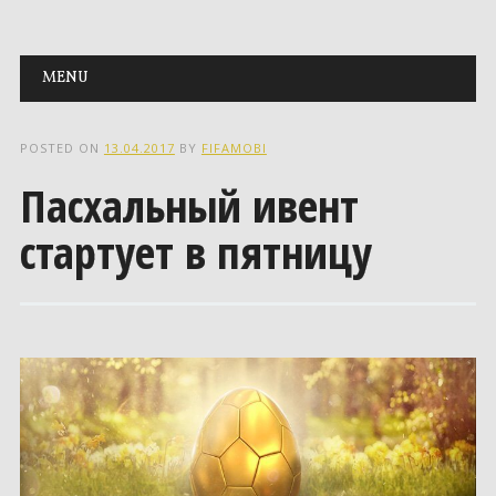
Main menu
Skip to content
MENU
POSTED ON
13.04.2017
BY
FIFAMOBI
Пасхальный ивент
стартует в пятницу