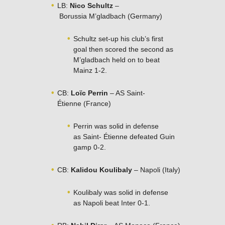
LB:
Nico Schultz
–
Borussia M’gladbach (Germany)
Schultz set-up his club’s first
goal then scored the second as
M’gladbach held on to beat
Mainz 1-2.
CB:
Loïc Perrin
– AS Saint-
Étienne (France)
Perrin was solid in defense
as Saint- Étienne defeated Guin
gamp 0-2.
CB:
Kalidou Koulibaly
– Napoli (Italy)
Koulibaly was solid in defense
as Napoli beat Inter 0-1.