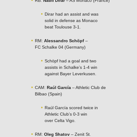
RB:
Nabil Dirar
– AS Monaco (France)
Dirar had an assist and was
solid in defense as Monaco
beat Toulouse 3-1.
RM:
Alessandro Schöpf
–
FC Schalke 04 (Germany)
Schöpf had a goal and two
assists in Schalke’s 1-4 win
against Bayer Leverkusen.
CAM:
Raúl García
– Athletic Club de
Bilbao (Spain)
Raúl García scored twice in
Athletic Club’s 0-3 win
over Celta Vigo.
RM:
Oleg Shatov
– Zenit St.