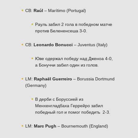
CB:
Raúl
– Marítimo (Portugal)
Рауль забил 2 гола в победном матче
против Белененсеша 3-0.
CB:
Leonardo Bonucci
– Juventus (Italy)
Юве одержал победу над Дженоа 4-0,
а Бонуччи забил один из голов.
LM:
Raphaël Guerreiro
– Borussia Dortmund
(Germany)
В дерби с Боруссией из
Менхенгладбаха Геррейро забил
победный гол и помог победить 2-3.
LM:
Marc Pugh
– Bournemouth (England)