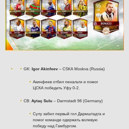
GK:
Igor Akinfeev
– CSKA Moskva (Russia)
Акинфеев отбил пенальти и помог
ЦСКА победить Уфу 0-2.
CB:
Aytaç Sulu
– Darmstadt 98 (Germany)
Сулу забил первый гол Дармштадта и
помог команде одержать волевую
победу над Гамбургом.