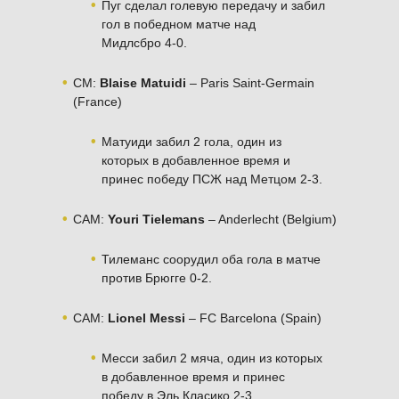
Пуг сделал голевую передачу и забил
гол в победном матче над
Мидлсбро 4-0.
CM:
Blaise Matuidi
– Paris Saint-Germain
(France)
Матуиди забил 2 гола, один из
которых в добавленное время и
принес победу ПСЖ над Метцом 2-3.
CAM:
Youri Tielemans
– Anderlecht (Belgium)
Тилеманс соорудил оба гола в матче
против Брюгге 0-2.
CAM:
Lionel Messi
– FC Barcelona (Spain)
Месси забил 2 мяча, один из которых
в добавленное время и принес
победу в Эль Класико 2-3.