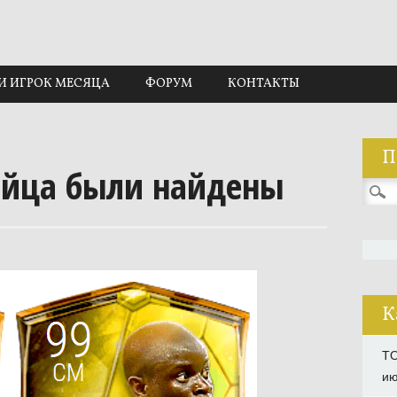
И ИГРОК МЕСЯЦА
ФОРУМ
КОНТАКТЫ
П
яйца были найдены
Найти
К
TO
ию