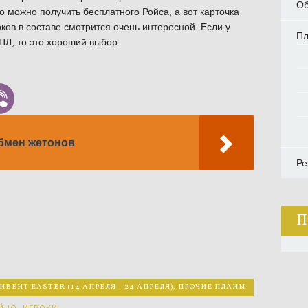
Об
о можно получить бесплатного Ройса, а вот карточка
оков в составе смотрится очень интересной. Если у
П
АПЛ, то это хороший выбор.
обмен жетонов
Ре
П
ВЕНТ EASTER (14 АПРЕЛЯ - 24 АПРЕЛЯ)
,
ПРОЧИЕ ПЛАНЫ
ЙЦО
,
ИГРОКИ