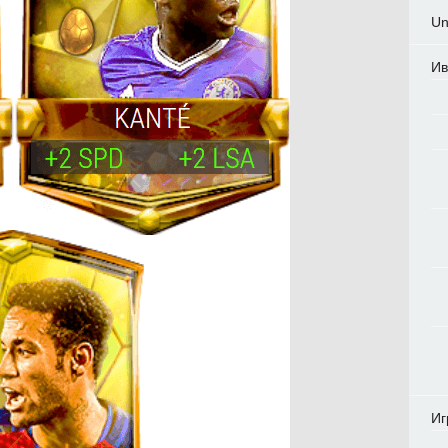
Un
Ив
Иг