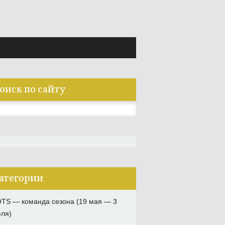
оиск по сайту
:
атегории
TS — команда сезона (19 мая — 3
ля)