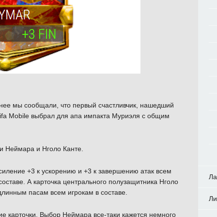
нее мы сообщали, что первый счастливчик, нашедший
ifa Mobile выбрал для апа импакта Муриэля с общим
ки Неймара и Нголо Канте.
силение +3 к ускорению и +3 к завершению атак всем
Ла
составе. А карточка центрального полузащитника Нголо
 длинным пасам всем игрокам в составе.
Ли
ие карточки. Выбор Неймара все-таки кажется немного