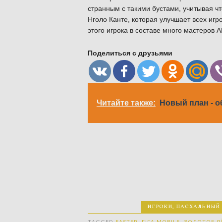
странным с такими бустами, учитывая чт
Нголо Канте, которая улучшает всех игр
этого игрока в составе много мастеров 
Поделиться с друзьями
Читайте также:
Новый план - 
ИГРОКИ
,
ПАСХАЛЬНЫЙ И
TAGGED
EASTER
,
FIFA MOBILE
,
ЗОЛОТОЕ Я