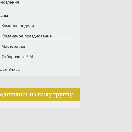
новления
ланы
Команда недели
Командное празднование
Мастера лиг
Отборочные ЧМ
жим Атаки
одпишись на нашу группу