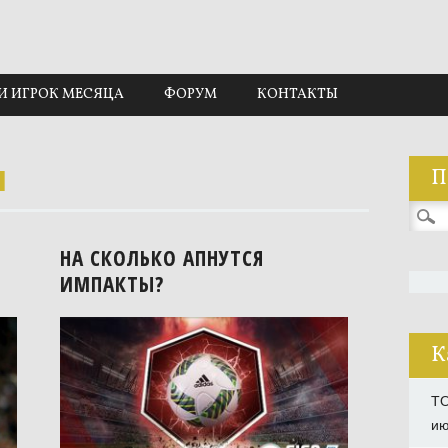
И ИГРОК МЕСЯЦА
ФОРУМ
КОНТАКТЫ
ы
П
Найти
НА СКОЛЬКО АПНУТСЯ
ИМПАКТЫ?
К
TO
ию