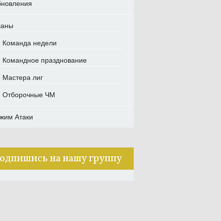
новления
ланы
Команда недели
Командное празднование
Мастера лиг
Отборочные ЧМ
жим Атаки
одпишись на нашу группу