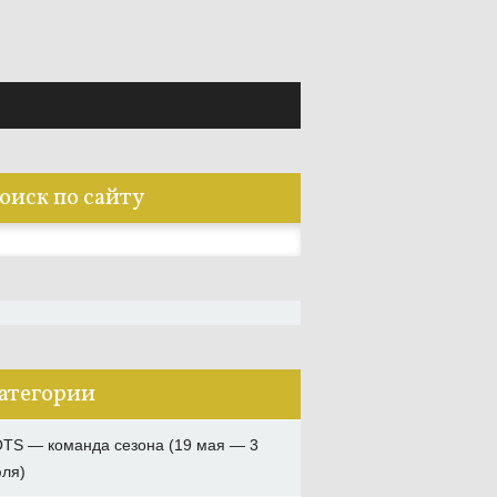
оиск по сайту
:
атегории
TS — команда сезона (19 мая — 3
ля)