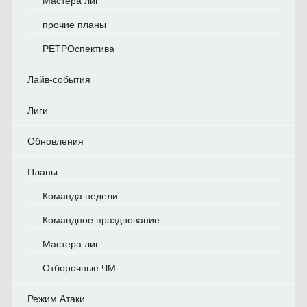
Мастера лиг
прочие планы
РЕТРОспектива
Лайв-события
Лиги
Обновления
Планы
Команда недели
Командное празднование
Мастера лиг
Отборочные ЧМ
Режим Атаки